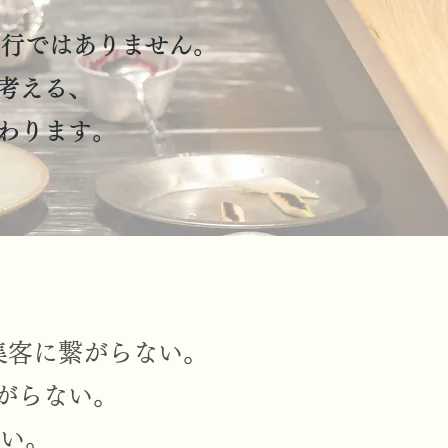
代行ではありません。
考える、
わります。
悪く集客に繋がらない。
がらない。
い。