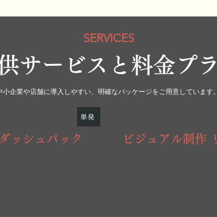
SERVICES
供サービスと料金プ
中小企業や店舗に導入しやすい、明確なパッケージをご用意しています
単発
トダッシュパック
ビジュアル制作 
。
インハウスデザイナーのよう
セットで提供します。
した集客基盤を作ります。
ット）
月1回の定期撮影訪問（都内近
本）
季節メニュー写真＆SNS用シ
コンサル
数値の振り返りと次月の企画