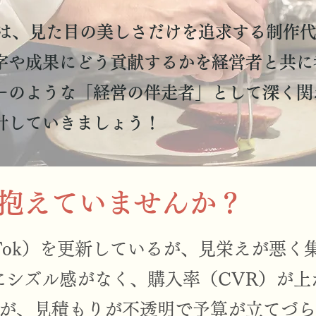
UROは、見た目の美しさだけを追求する制作
字や成果にどう貢献するかを経営者と共に
ーのような「経営の伴走者」として深く関
計していきましょう！
抱えていませんか？​
m/TikTok）を更新しているが、見栄えが
にシズル感がなく、購入率（CVR）が上
が、見積もりが不透明で予算が立てづら