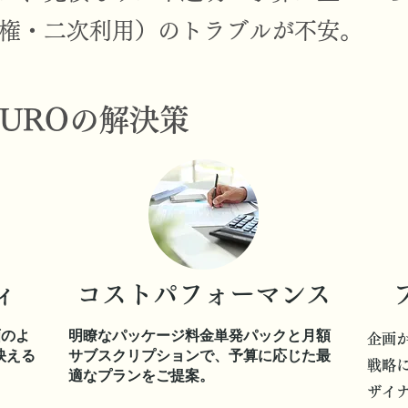
権・二次利用）のトラブルが不安。
EGUROの解決策
ィ
コストパフォーマンス
画のよ
明瞭なパッケージ料金単発パックと月額
企画
映える
サブスクリプションで、予算に応じた最
戦略
適なプランをご提案。
ザイ