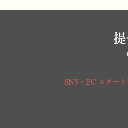
提
SNS・EC スター
ブランドの初期構築を一気に加速
リール動画と高品質な商品写真を
商品・メニュー写真撮影（約20カ
ショート動画制作（15〜30秒 × 2
SNS活用・ビジュアル戦略の簡易