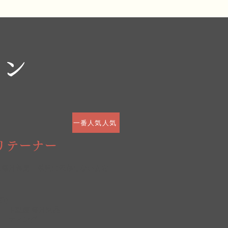
ラン
。
一番人気人気
リテーナー
に毎月伴走。単発に依存しない安定
郊）
ョート動画 毎月納品
ミーティング